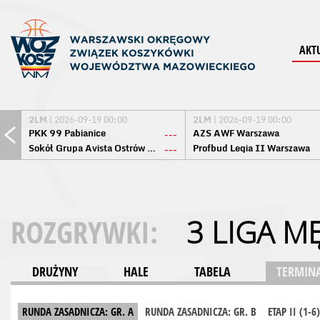
AKT
2LM
| 2026-09-19 00:00
2LM
| 2026-09-19 00:00
PKK 99 Pabianice
AZS AWF Warszawa
---
Sokół Grupa Avista Ostrów Maz.
Profbud Legia II Warszawa
---
ROZGRYWKI:
3 LIGA M
DRUŻYNY
HALE
TABELA
TERMINA
RUNDA ZASADNICZA: GR. A
RUNDA ZASADNICZA: GR. B
ETAP II (1-6)