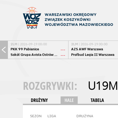
2LM
| 2026-09-19 00:00
2LM
| 2026-09-19 00:00
PKK 99 Pabianice
AZS AWF Warszawa
---
Sokół Grupa Avista Ostrów Maz.
Profbud Legia II Warszawa
---
ROZGRYWKI:
U19M
DRUŻYNY
HALE
TABELA
SEZON
LIGA
DRUŻYNA