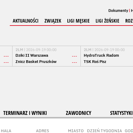
Dokumenty
H
AKTUALNOŚCI
ZWIĄZEK
LIGI MĘSKIE
LIGI ŻEŃSKIE
ROZ
2LM
| 2026-09-19 00:00
2LM
| 2026-09-19 00:00
Dziki II Warszawa
HydroTruck Radom
---
---
Znicz Basket Pruszków
TSK Roś Pisz
---
---
TERMINARZ I WYNIKI
ZAWODNICY
STATYSTYKI
HALA
ADRES
MIASTO
DZIEŃ TYGODNIA
GOD