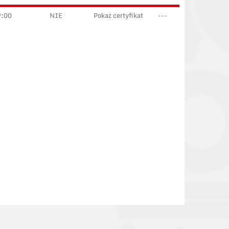
9:00
NIE
Pokaż certyfikat
---