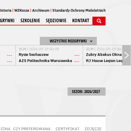
istoria
WZKosze
Archiwum
Standardy Ochrony Małoletnich
GRYWKI
SZKOLENIE
SĘDZIOWIE
KONTAKT
WSZYSTKIE ROZGRYWKI
2LM
| 2026-09-19 00:00
2LM
| 2026-09-19 00:00
Rysie Sochaczew
Żubry Abakus Okna Biał
---
---
AZS Politechnika Warszawska
RJ House Legion Legion
---
---
SEZON: 2026/2027
ZINA
CZY PREFEROWANA
CERTYFIKAT
ZDJĘCIE