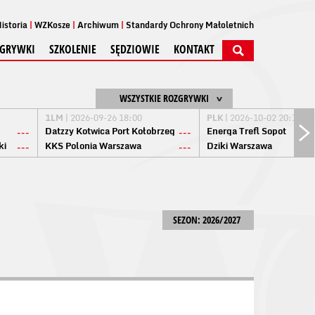
istoria
WZKosze
Archiwum
Standardy Ochrony Małoletnich
GRYWKI
SZKOLENIE
SĘDZIOWIE
KONTAKT
WSZYSTKIE ROZGRYWKI
1LM
| 2026-09-26 18:00
PLK
| 2026-10-02 20:15
Datzzy Kotwica Port Kołobrzeg
Energa Trefl Sopot
---
---
ki
KKS Polonia Warszawa
Dziki Warszawa
---
---
SEZON: 2026/2027