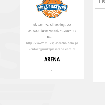
TR
ul. Gen. W. Sikorskiego 20
05-500 Piaseczno tel. 504589117
fax. ---
http://www.mukspiaseczno.com.pl
kontakt@mukspiaseczno.com.pl
ARENA
, ,