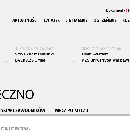
Dokumenty
H
AKTUALNOŚCI
ZWIĄZEK
LIGI MĘSKIE
LIGI ŻEŃSKIE
ROZ
1LK
| 2026-09-26 00:00
1LK
| 2026-09-26 00:00
SMS PZKosz Łomianki
Lider Swarzędz
---
---
B4EK AZS UMed
AZS Uniwersytet Warszaws
---
---
ECZNO
TYSTYKI ZAWODNIKÓW
MECZ PO MECZU