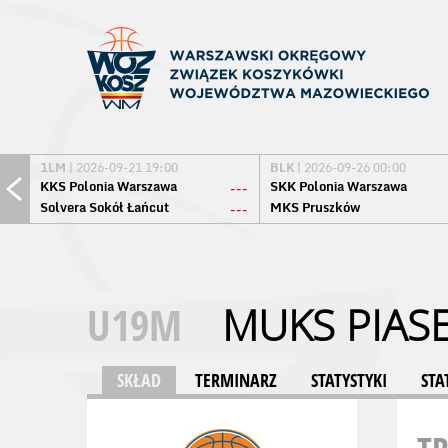
1LM
| 2026-09-21 19:00
BLK
| 2026-09-26 00:00
KKS Polonia Warszawa
SKK Polonia Warszawa
---
Solvera Sokół Łańcut
MKS Pruszków
---
U19M
MUKS PIAS
SKŁAD
TERMINARZ
STATYSTYKI
STA