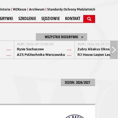
istoria
WZKosze
Archiwum
Standardy Ochrony Małoletnich
GRYWKI
SZKOLENIE
SĘDZIOWIE
KONTAKT
WSZYSTKIE ROZGRYWKI
2LM
| 2026-09-19 00:00
2LM
| 2026-09-19 17:00
Rysie Sochaczew
Żubry Abakus Okna Biał
---
---
AZS Politechnika Warszawska
RJ House Legion Legion
---
---
SEZON: 2026/2027