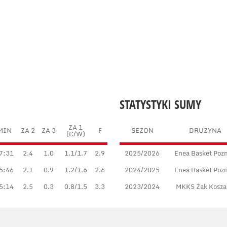
STATYSTYKI SUMY
ZA 1
MIN
ZA 2
ZA 3
F
SEZON
DRUŻYNA
(C/W)
7:31
2.4
1.0
1.1/1.7
2.9
2025/2026
Enea Basket Poz
5:46
2.1
0.9
1.2/1.6
2.6
2024/2025
Enea Basket Poz
5:14
2.5
0.3
0.8/1.5
3.3
2023/2024
MKKS Żak Kosza