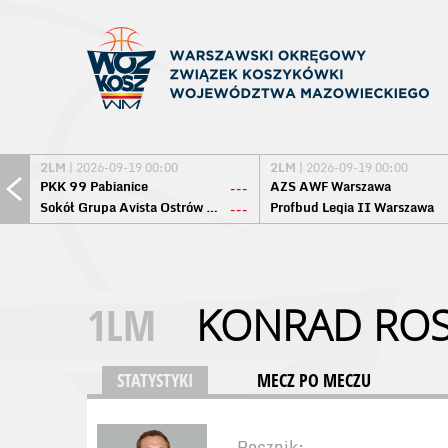
2LM
| 2026-09-19 00:00
2LM
| 2026-09-19 00:00
PKK 99 Pabianice
AZS AWF Warszawa
---
Sokół Grupa Avista Ostrów Maz.
Profbud Legia II Warszawa
---
1LM
KONRAD ROS
STATYSTYKI
MECZ PO MECZU
Rocznik: