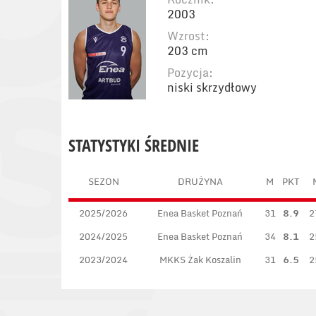
2003
Wzrost:
203 cm
Pozycja:
niski skrzydłowy
STATYSTYKI ŚREDNIE
SEZON
DRUŻYNA
M
PKT
2025/2026
Enea Basket Poznań
31
8.9
2
2024/2025
Enea Basket Poznań
34
8.1
2
2023/2024
MKKS Żak Koszalin
31
6.5
2