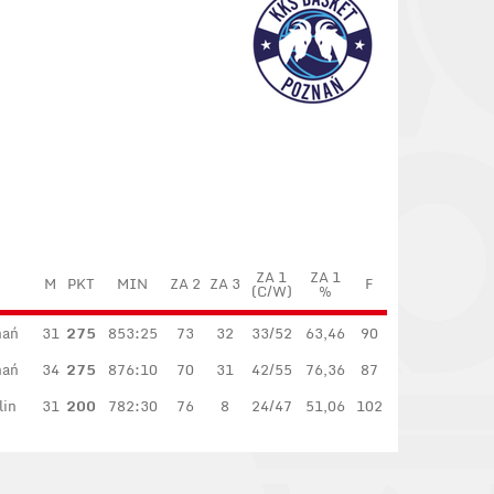
ZA 1
ZA 1
M
PKT
MIN
ZA 2
ZA 3
F
(C/W)
%
nań
31
275
853:25
73
32
33/52
63,46
90
nań
34
275
876:10
70
31
42/55
76,36
87
lin
31
200
782:30
76
8
24/47
51,06
102