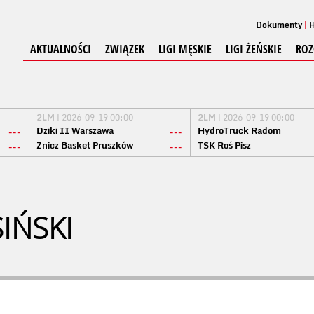
Dokumenty
H
AKTUALNOŚCI
ZWIĄZEK
LIGI MĘSKIE
LIGI ŻEŃSKIE
ROZ
2LM
| 2026-09-19 00:00
2LM
| 2026-09-19 00:00
Dziki II Warszawa
HydroTruck Radom
---
---
Znicz Basket Pruszków
TSK Roś Pisz
---
---
IŃSKI