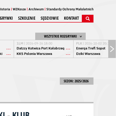
istoria
WZKosze
Archiwum
Standardy Ochrony Małoletnich
GRYWKI
SZKOLENIE
SĘDZIOWIE
KONTAKT
WSZYSTKIE ROZGRYWKI
1LM
| 2026-09-26 18:00
PLK
| 2026-10-02 20:15
Datzzy Kotwica Port Kołobrzeg
Energa Trefl Sopot
---
---
ki
KKS Polonia Warszawa
Dziki Warszawa
---
---
SEZON: 2025/2026
KI
-
KLUB