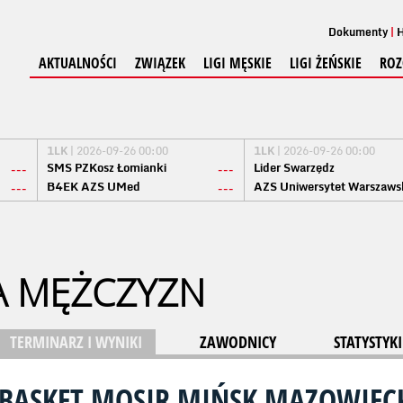
Dokumenty
H
AKTUALNOŚCI
ZWIĄZEK
LIGI MĘSKIE
LIGI ŻEŃSKIE
ROZ
1LK
| 2026-09-26 00:00
1LK
| 2026-09-26 00:00
SMS PZKosz Łomianki
Lider Swarzędz
---
---
B4EK AZS UMed
AZS Uniwersytet Warszaws
---
---
A MĘŻCZYZN
TERMINARZ I WYNIKI
ZAWODNICY
STATYSTYKI
OBASKET MOSIR MIŃSK MAZOWIEC