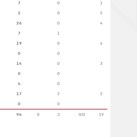
7
0
1
2
0
5
26
0
4
7
1
19
0
4
0
0
14
0
3
0
0
4
0
17
2
2
0
0
96
0
3
0/0
19