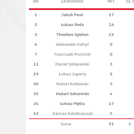
NR
ZAWODNIK
PKT
ZA 2
1
Jakub Parol
27
2
Łukasz Reda
16
3
Theodore Igiehon
12
6
Aleksander Kołtyś
0
7
Franciszek Prusiński
0
11
Daniel Szklarewski
3
29
Łukasz Zaperty
2
30
Hubert Karkowski
5
32
Hubert Sobociński
4
34
Łukasz Piętka
17
42
Damian Kołodziejczyk
5
Suma
91
0