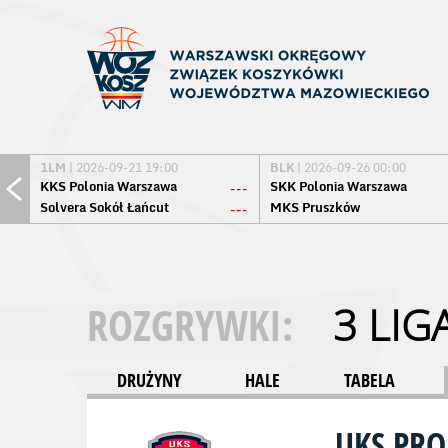
1LM
| 2026-09-21 19:00
BLK
| 2026-09-26 00:00
KKS Polonia Warszawa
SKK Polonia Warszawa
---
Solvera Sokół Łańcut
MKS Pruszków
---
ROZGRYWKI:
3 LIG
DRUŻYNY
HALE
TABELA
UKS PR