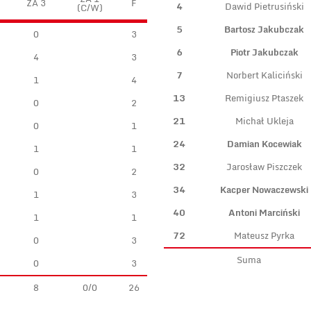
ZA 3
F
4
Dawid Pietrusiński
(C/W)
5
Bartosz Jakubczak
0
3
6
Piotr Jakubczak
4
3
7
Norbert Kaliciński
1
4
13
Remigiusz Ptaszek
0
2
21
Michał Ukleja
0
1
24
Damian Kocewiak
1
1
32
Jarosław Piszczek
0
2
34
Kacper Nowaczewski
1
3
40
Antoni Marciński
1
1
72
Mateusz Pyrka
0
3
Suma
0
3
8
0/0
26