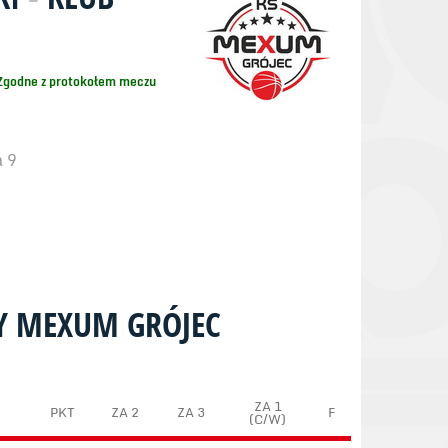
Zgodne z protokołem meczu
a 9
Y MEXUM GRÓJEC
ZA 1
PKT
ZA 2
ZA 3
F
(C/W)