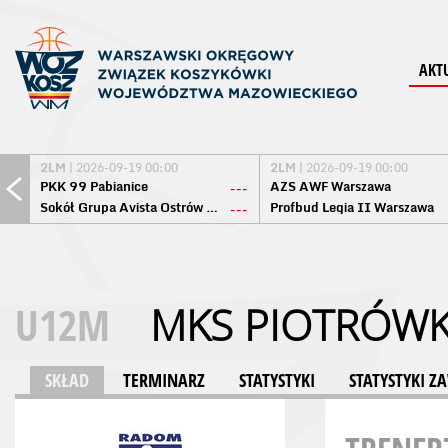
AKT
2LM
| 2026-09-19 00:00
2LM
| 2026-09-19 00:00
PKK 99 Pabianice
AZS AWF Warszawa
---
Sokół Grupa Avista Ostrów Maz.
Profbud Legia II Warszawa
---
U12M
MKS PIOTRÓWK
SKŁAD
TERMINARZ
STATYSTYKI
STATYSTYKI 