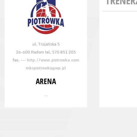
TRENER
ul. Trojańska 5
26-600 Radom tel. 570 851 205
fax. ---
http://www.piotrowka.com
mkspiotrowka@wp.pl
ARENA
, ,