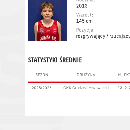
2013
Wzrost:
145 cm
Pozycja:
rozgrywający / rzucając
STATYSTYKI ŚREDNIE
SEZON
DRUŻYNA
M
PK
2025/2026
GKK Grodzisk Mazowiecki
13
2.