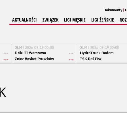
Dokumenty
H
AKTUALNOŚCI
ZWIĄZEK
LIGI MĘSKIE
LIGI ŻEŃSKIE
ROZ
2LM
| 2026-09-19 00:00
2LM
| 2026-09-19 00:00
Dziki II Warszawa
HydroTruck Radom
---
---
Znicz Basket Pruszków
TSK Roś Pisz
---
---
K