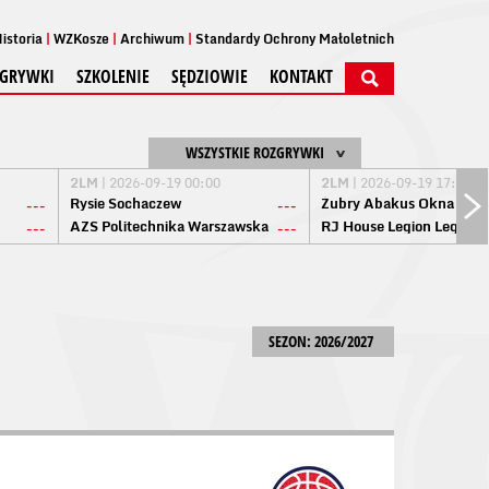
istoria
WZKosze
Archiwum
Standardy Ochrony Małoletnich
GRYWKI
SZKOLENIE
SĘDZIOWIE
KONTAKT
WSZYSTKIE ROZGRYWKI
2LM
| 2026-09-19 00:00
2LM
| 2026-09-19 17:00
Rysie Sochaczew
Żubry Abakus Okna Biał
---
---
AZS Politechnika Warszawska
RJ House Legion Legion
---
---
SEZON: 2026/2027