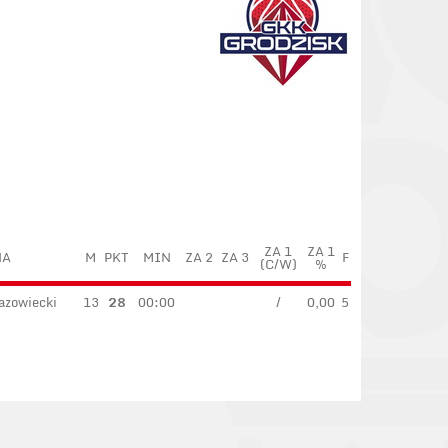
ZA 1
ZA 1
NA
M
PKT
MIN
ZA 2
ZA 3
F
(C/W)
%
azowiecki
13
28
00:00
/
0,00
5