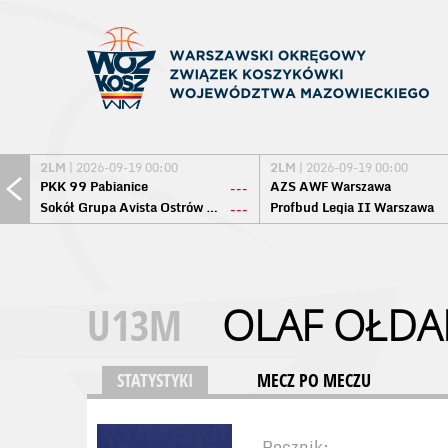
2LM
| 2026-09-19 00:00
2LM
| 2026-09-19 00:00
PKK 99 Pabianice
AZS AWF Warszawa
---
Sokół Grupa Avista Ostrów Maz.
Profbud Legia II Warszawa
---
U13M
OLAF OŁDA
STATYSTYKI
MECZ PO MECZU
Rocznik: