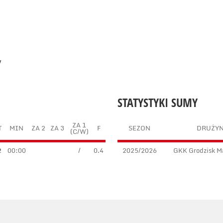
y
STATYSTYKI SUMY
ZA 1
T
MIN
ZA 2
ZA 3
F
SEZON
DRUŻY
(C/W)
2
00:00
/
0.4
2025/2026
GKK Grodzisk M