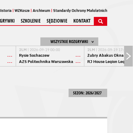
istoria
WZKosze
Archiwum
Standardy Ochrony Małoletnich
GRYWKI
SZKOLENIE
SĘDZIOWIE
KONTAKT
WSZYSTKIE ROZGRYWKI
2LM
| 2026-09-19 00:00
2LM
| 2026-09-19 17:00
Rysie Sochaczew
Żubry Abakus Okna Biał
---
---
AZS Politechnika Warszawska
RJ House Legion Legion
---
---
SEZON: 2026/2027