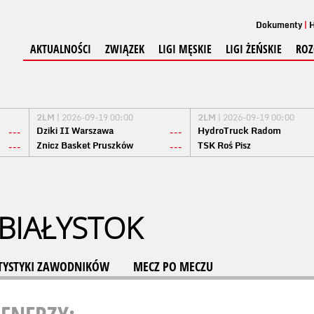
Dokumenty
H
AKTUALNOŚCI
ZWIĄZEK
LIGI MĘSKIE
LIGI ŻEŃSKIE
ROZ
2LM
| 2026-09-19 00:00
2LM
| 2026-09-19 00:00
Dziki II Warszawa
HydroTruck Radom
---
---
Znicz Basket Pruszków
TSK Roś Pisz
---
---
BIAŁYSTOK
TYSTYKI ZAWODNIKÓW
MECZ PO MECZU