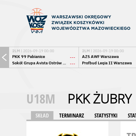
2LM
| 2026-09-19 00:00
2LM
| 2026-09-19 00:00
PKK 99 Pabianice
AZS AWF Warszawa
---
Sokół Grupa Avista Ostrów Maz.
Profbud Legia II Warszawa
---
U18M
PKK ŻUBRY 
SKŁAD
TERMINARZ
STATYSTYKI
STA