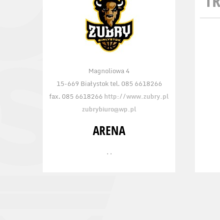
TR
Magnoliowa 4
15-669 Białystok tel. 085 6618266
fax. 085 6618266
http://www.zubry.pl
zubrybiuro@wp.pl
ARENA
, ,