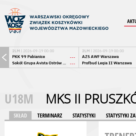
AKT
2LM
| 2026-09-19 00:00
2LM
| 2026-09-19 00:00
PKK 99 Pabianice
AZS AWF Warszawa
---
Sokół Grupa Avista Ostrów Maz.
Profbud Legia II Warszawa
---
U18M
MKS II PRUSZ
SKŁAD
TERMINARZ
STATYSTYKI
STATYSTYKI 