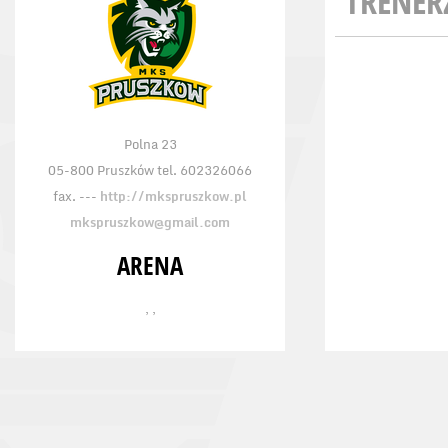
TRENER
Polna 23
05-800 Pruszków tel. 602326066
fax. ---
http://mkspruszkow.pl
mkspruszkow@gmail.com
ARENA
, ,