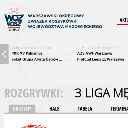
AKT
2LM
| 2026-09-19 00:00
2LM
| 2026-09-19 00:00
PKK 99 Pabianice
AZS AWF Warszawa
---
Sokół Grupa Avista Ostrów Maz.
Profbud Legia II Warszawa
---
ROZGRYWKI:
3 LIGA M
DRUŻYNY
HALE
TABELA
TERMINA