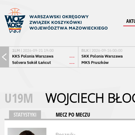
AKT
1LM
| 2026-09-21 19:00
BLK
| 2026-09-26 00:00
KKS Polonia Warszawa
SKK Polonia Warszawa
---
Solvera Sokół Łańcut
MKS Pruszków
---
U19M
WOJCIECH BŁO
STATYSTYKI
MECZ PO MECZU
Rocznik: