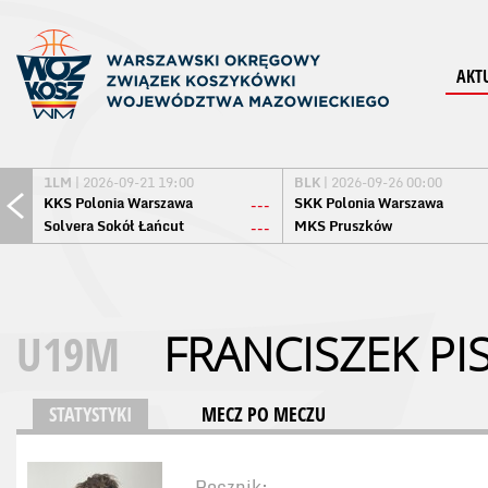
AKT
1LM
| 2026-09-21 19:00
BLK
| 2026-09-26 00:00
KKS Polonia Warszawa
SKK Polonia Warszawa
---
Solvera Sokół Łańcut
MKS Pruszków
---
U19M
FRANCISZEK PI
STATYSTYKI
MECZ PO MECZU
Rocznik: