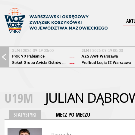
AKT
2LM
| 2026-09-19 00:00
2LM
| 2026-09-19 00:00
PKK 99 Pabianice
AZS AWF Warszawa
---
Sokół Grupa Avista Ostrów Maz.
Profbud Legia II Warszawa
---
U19M
JULIAN DĄBRO
STATYSTYKI
MECZ PO MECZU
Rocznik: