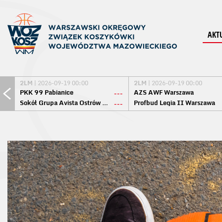
AKT
2LM
| 2026-09-19 00:00
2LM
| 2026-09-19 00:00
PKK 99 Pabianice
AZS AWF Warszawa
---
Sokół Grupa Avista Ostrów Maz.
Profbud Legia II Warszawa
---