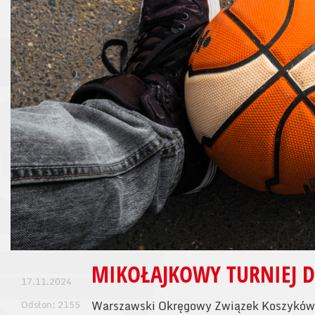
MIKOŁAJKOWY TURNIEJ D
17.11.2024
Odsłon: 2155
Warszawski Okręgowy Związek Koszyków