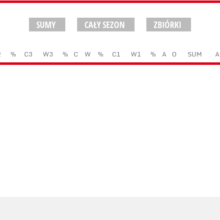
SUMY
CAŁY SEZON
ZBIÓRKI
2
%
C3
W3
%
C
W
%
C1
W1
%
A
O
SUM
A