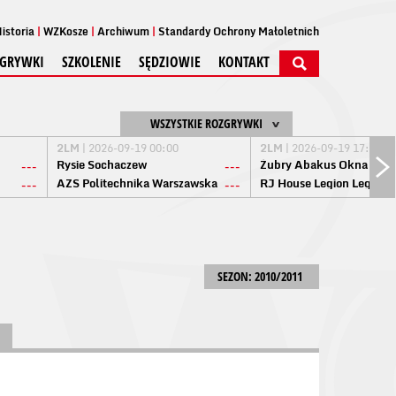
istoria
WZKosze
Archiwum
Standardy Ochrony Małoletnich
GRYWKI
SZKOLENIE
SĘDZIOWIE
KONTAKT
WSZYSTKIE ROZGRYWKI
2LM
| 2026-09-19 00:00
2LM
| 2026-09-19 17:00
Rysie Sochaczew
Żubry Abakus Okna Biał
---
---
AZS Politechnika Warszawska
RJ House Legion Legion
---
---
SEZON: 2010/2011