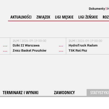
Dokumenty
H
AKTUALNOŚCI
ZWIĄZEK
LIGI MĘSKIE
LIGI ŻEŃSKIE
ROZ
2LM
| 2026-09-19 00:00
2LM
| 2026-09-19 00:00
Dziki II Warszawa
HydroTruck Radom
---
---
Znicz Basket Pruszków
TSK Roś Pisz
---
---
TERMINARZ I WYNIKI
ZAWODNICY
STATYSTYKI