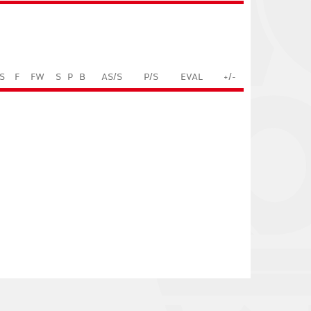
S
F
FW
S
P
B
AS/S
P/S
EVAL
+/-