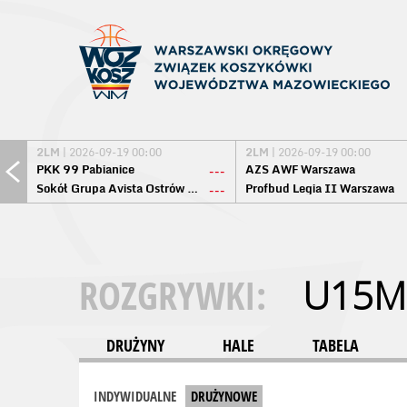
2LM
| 2026-09-19 00:00
2LM
| 2026-09-19 00:00
PKK 99 Pabianice
AZS AWF Warszawa
---
Sokół Grupa Avista Ostrów Maz.
Profbud Legia II Warszawa
---
ROZGRYWKI:
U15M
DRUŻYNY
HALE
TABELA
INDYWIDUALNE
DRUŻYNOWE