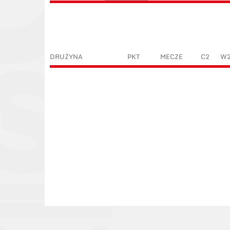
DRUŻYNA
PKT
MECZE
C2
W