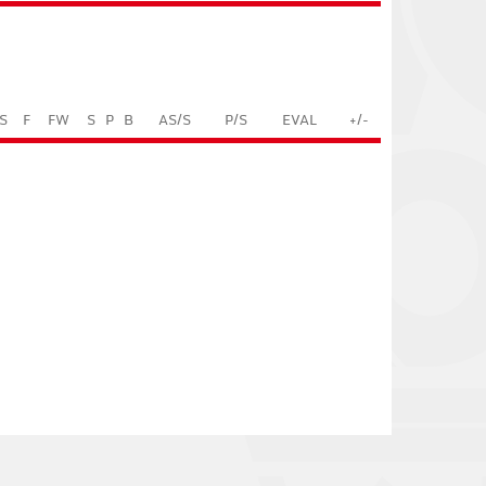
S
F
FW
S
P
B
AS/S
P/S
EVAL
+/-