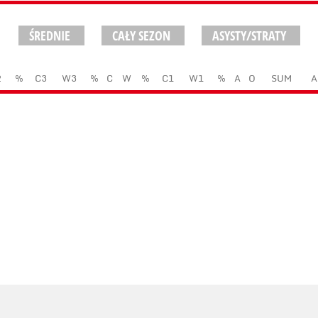
ŚREDNIE
CAŁY SEZON
ASYSTY/STRATY
2
%
C3
W3
%
C
W
%
C1
W1
%
A
O
SUM
A