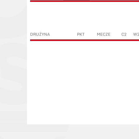
DRUŻYNA
PKT
MECZE
C2
W