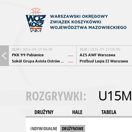
2LM
| 2026-09-19 00:00
2LM
| 2026-09-19 00:00
PKK 99 Pabianice
AZS AWF Warszawa
---
Sokół Grupa Avista Ostrów Maz.
Profbud Legia II Warszawa
---
ROZGRYWKI:
U15M
DRUŻYNY
HALE
TABELA
INDYWIDUALNE
DRUŻYNOWE