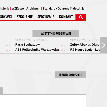
istoria
WZKosze
Archiwum
Standardy Ochrony Małoletnich
GRYWKI
SZKOLENIE
SĘDZIOWIE
KONTAKT
WSZYSTKIE ROZGRYWKI
2LM
| 2026-09-19 00:00
2LM
| 2026-09-19 17:00
Rysie Sochaczew
Żubry Abakus Okna Biał
---
---
AZS Politechnika Warszawska
RJ House Legion Legion
---
---
SEZON: 2010/2011