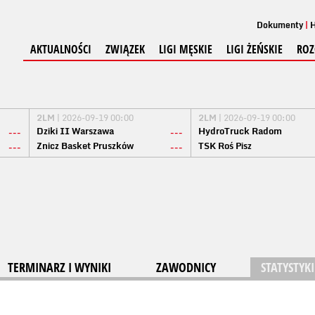
Dokumenty
H
AKTUALNOŚCI
ZWIĄZEK
LIGI MĘSKIE
LIGI ŻEŃSKIE
ROZ
2LM
| 2026-09-19 00:00
2LM
| 2026-09-19 00:00
Dziki II Warszawa
HydroTruck Radom
---
---
Znicz Basket Pruszków
TSK Roś Pisz
---
---
TERMINARZ I WYNIKI
ZAWODNICY
STATYSTYKI