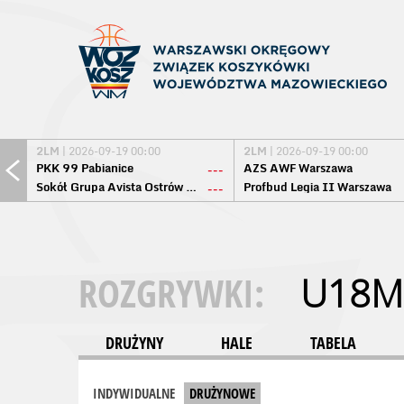
2LM
| 2026-09-19 00:00
2LM
| 2026-09-19 00:00
PKK 99 Pabianice
AZS AWF Warszawa
---
Sokół Grupa Avista Ostrów Maz.
Profbud Legia II Warszawa
---
ROZGRYWKI:
U18M
DRUŻYNY
HALE
TABELA
INDYWIDUALNE
DRUŻYNOWE