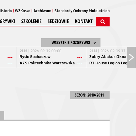
istoria
WZKosze
Archiwum
Standardy Ochrony Małoletnich
GRYWKI
SZKOLENIE
SĘDZIOWIE
KONTAKT
WSZYSTKIE ROZGRYWKI
2LM
| 2026-09-19 00:00
2LM
| 2026-09-19 17:00
Rysie Sochaczew
Żubry Abakus Okna Biał
---
---
AZS Politechnika Warszawska
RJ House Legion Legion
---
---
SEZON: 2010/2011