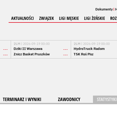
Dokumenty
H
AKTUALNOŚCI
ZWIĄZEK
LIGI MĘSKIE
LIGI ŻEŃSKIE
ROZ
2LM
| 2026-09-19 00:00
2LM
| 2026-09-19 00:00
Dziki II Warszawa
HydroTruck Radom
---
---
Znicz Basket Pruszków
TSK Roś Pisz
---
---
TERMINARZ I WYNIKI
ZAWODNICY
STATYSTYKI