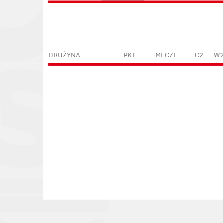
DRUŻYNA
PKT
MECZE
C2
W