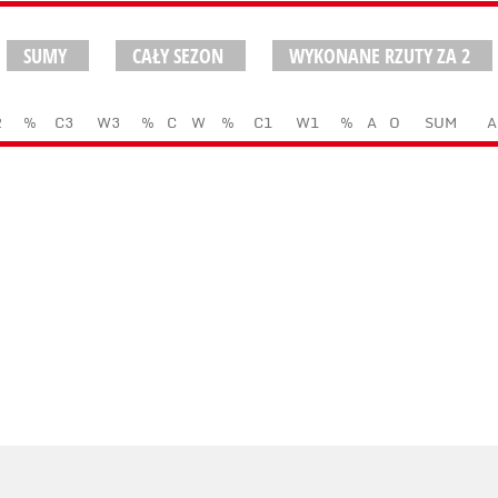
SUMY
CAŁY SEZON
WYKONANE RZUTY ZA 2
2
%
C3
W3
%
C
W
%
C1
W1
%
A
O
SUM
A