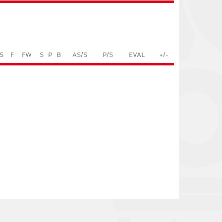
S
F
FW
S
P
B
AS/S
P/S
EVAL
+/-