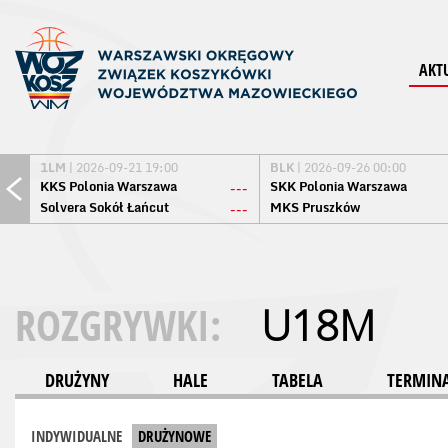
AKT
1LM
| 2026-09-21 19:00
BLK
| 2026-09-26 00:00
KKS Polonia Warszawa
SKK Polonia Warszawa
---
Solvera Sokół Łańcut
MKS Pruszków
---
ROZGRYWKI:
U18M
DRUŻYNY
HALE
TABELA
TERMINA
INDYWIDUALNE
DRUŻYNOWE