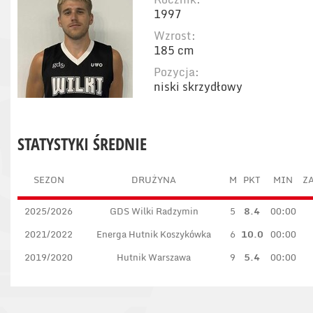
1997
Wzrost:
185 cm
Pozycja:
niski skrzydłowy
STATYSTYKI ŚREDNIE
SEZON
DRUŻYNA
M
PKT
MIN
ZA
2025/2026
GDS Wilki Radzymin
5
8.4
00:00
2021/2022
Energa Hutnik Koszykówka
6
10.0
00:00
2019/2020
Hutnik Warszawa
9
5.4
00:00