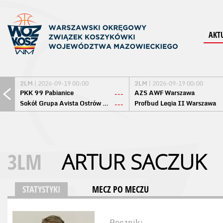
AKT
2LM
| 2026-09-19 00:00
2LM
| 2026-09-19 00:00
PKK 99 Pabianice
AZS AWF Warszawa
---
Sokół Grupa Avista Ostrów Maz.
Profbud Legia II Warszawa
---
3LM
ARTUR SACZUK
STATYSTYKI
MECZ PO MECZU
Rocznik: