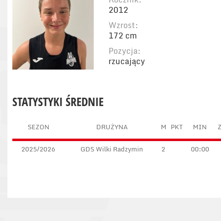
2012
Wzrost:
172 cm
Pozycja:
rzucający
STATYSTYKI ŚREDNIE
SEZON
DRUŻYNA
M
PKT
MIN
Z
2025/2026
GDS Wilki Radzymin
2
00:00