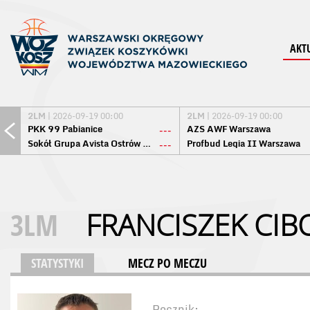
AKT
2LM
| 2026-09-19 00:00
2LM
| 2026-09-19 00:00
PKK 99 Pabianice
AZS AWF Warszawa
---
Sokół Grupa Avista Ostrów Maz.
Profbud Legia II Warszawa
---
3LM
FRANCISZEK CI
STATYSTYKI
MECZ PO MECZU
Rocznik: