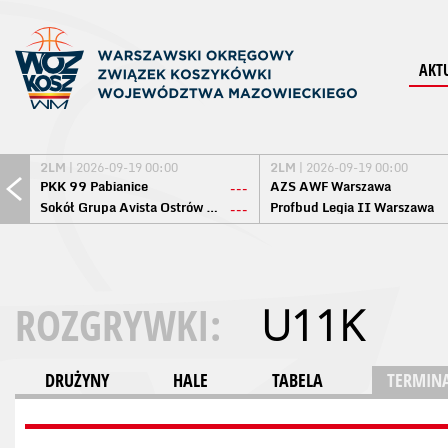
AKT
2LM
| 2026-09-19 00:00
2LM
| 2026-09-19 00:00
PKK 99 Pabianice
AZS AWF Warszawa
---
Sokół Grupa Avista Ostrów Maz.
Profbud Legia II Warszawa
---
ROZGRYWKI:
U11K
DRUŻYNY
HALE
TABELA
TERMINA