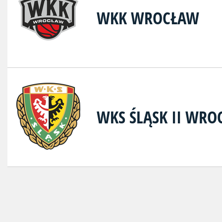
WKK WROCŁAW
WKS ŚLĄSK II WR