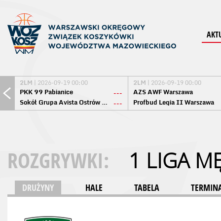
AKT
2LM
| 2026-09-19 00:00
2LM
| 2026-09-19 00:00
PKK 99 Pabianice
AZS AWF Warszawa
---
Sokół Grupa Avista Ostrów Maz.
Profbud Legia II Warszawa
---
ROZGRYWKI:
1 LIGA M
DRUŻYNY
HALE
TABELA
TERMINA